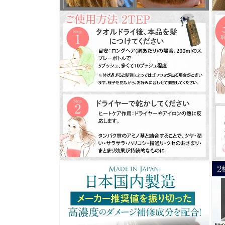
モ
モ
ー
ー
ダ
ダ
ル
ル
で
で
メ
メ
デ
デ
ィ
ィ
ア
ア
(10)
(11)
を
を
開
開
く
く
モ
モ
ー
ー
ダ
ダ
ル
ル
で
で
メ
メ
デ
デ