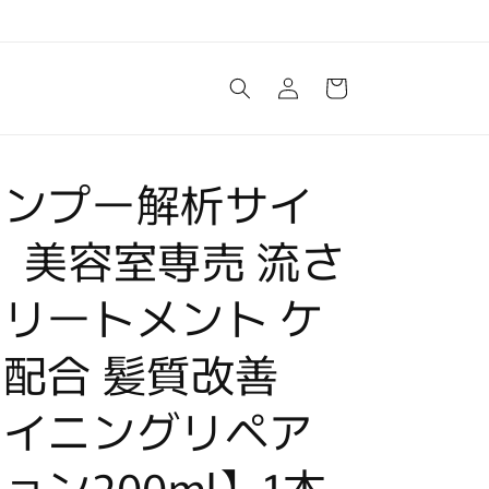
ロ
カ
グ
ー
イ
ト
ン
ャンプー解析サイ
】美容室専売 流さ
リートメント ケ
配合 髪質改善
ャイニングリペア
ョン200ml】1本