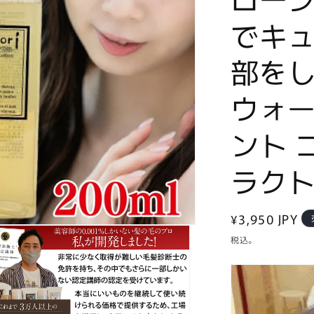
でキ
部を
ウォ
ント 
ラク
通
¥3,950 JPY
常
税込。
価
格