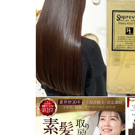
モ
ー
ダ
ル
で
メ
デ